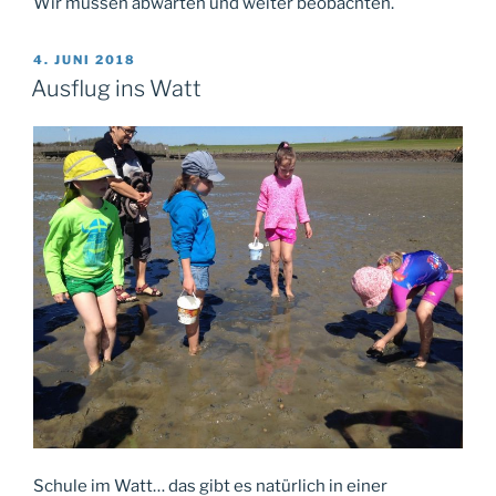
Wir müssen abwarten und weiter beobachten.
VERÖFFENTLICHT
4. JUNI 2018
AM
Ausflug ins Watt
Schule im Watt… das gibt es natürlich in einer