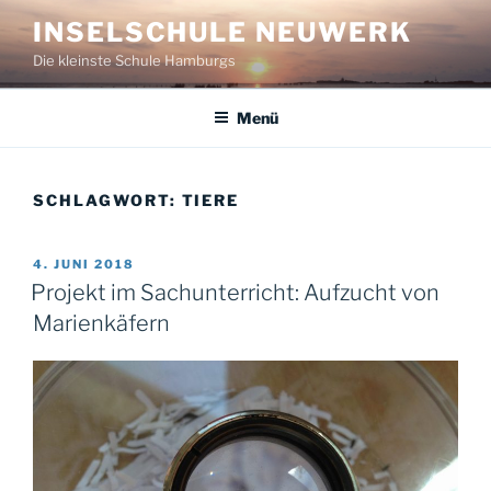
Zum
INSELSCHULE NEUWERK
Inhalt
Die kleinste Schule Hamburgs
springen
Menü
SCHLAGWORT:
TIERE
VERÖFFENTLICHT
4. JUNI 2018
AM
Projekt im Sachunterricht: Aufzucht von
Marienkäfern