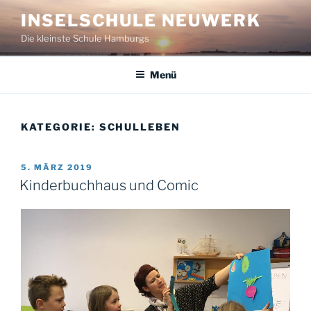
Zum
INSELSCHULE NEUWERK
Inhalt
Die kleinste Schule Hamburgs
springen
Menü
KATEGORIE:
SCHULLEBEN
VERÖFFENTLICHT
5. MÄRZ 2019
AM
Kinderbuchhaus und Comic